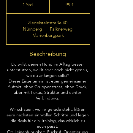
Euro
1 Std.
1
99 €
S
t
Ziegelsteinstraße 40,
d
Nürnberg
|
Falknerweg,
Marienbergpark
Beschreibung
Du willst deinen Hund im Alltag besser
unterstützen, weißt aber noch nicht genau,
wo du anfangen sollst?
Dieser Einzeltermin ist euer gemeinsamer
Auftakt: ohne Gruppenstress, ohne Druck,
aber mit Fokus, Struktur und echter
Verbindung.
Wir schauen, wo ihr gerade steht, klären
eure nächsten sinnvollen Schritte und legen
die Basis für ein Training, das wirklich zu
euch passt.
Ob Leinenführigkeit, Rückruf, Orientierung