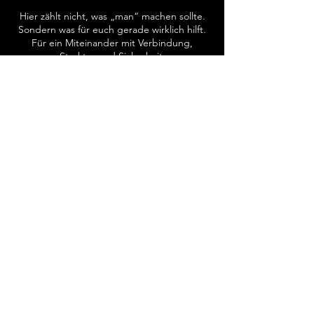
Hier zählt nicht, was „man“ machen sollte.
Sondern was für euch gerade wirklich hilft.
Für ein Miteinander mit Verbindung,
Struktur und Sicherheit.
Umbuchung & Absagen
Für Absagen und Umbuchungen bitten wir
um Benachrichtigung min. 24 Stunden im
Voraus.
Sollte eine sehr kurzfristige Absage
erfolgen, berechnen wir ggf. eine
Ausfallgebühr. Bei Kursen können keine
Termine einzeln abgesagt bzw. nachgeholt
werden.
​​E-Mail​
mail@canidium.de
Micha - Ernährung & Shop
0171 / 92 11 110