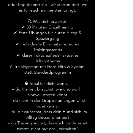
oder Impulskontrolle - wir starten dort, wo
es für euch am meisten bringt.
🔍 Was dich erwartet:
✔ 50 Minuten Einzeltraining
✔ Erste Übungen für euren Alltag &
Spaziergang
✔ Individuelle Einschätzung eures
Trainingsstands
✔ Klarer Fokus auf euer aktuelles
Alltagsthema
✔ Trainingsstart mit Herz, Hirn & System,
statt Standardprogramm
🧠 Ideal für dich, wenn…
– du Klarheit brauchst, wie und wo ihr
sinnvoll starten könnt
– du nicht in der Gruppe anfangen willst
oder kannst
– du dir wünschst, dass dein Hund sich im
Alltag besser orientiert
– du Training suchst, das euch beide ernst
nimmt, nicht nur das „Verhalten“