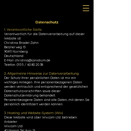
Daten
schutz
1. Verantwortliche Stelle
Verantwortlich für die Datenverarbeitung auf dieser
Website ist:
Christina Bradel-Zahn
Belznerweg 13
90411 Nürnberg
Deutschland
E-Mail:
christina@canidium.de
Telefon: 0155 / 60 80 20 38
2. Allgemeine Hinweise zur Datenverarbeitung
Der Schutz Ihrer persönlichen Daten ist mir ein
wichtiges Anliegen. Ihre personenbezogenen Daten
werden vertraulich und entsprechend der gesetzlichen
Datenschutzvorschriften sowie dieser
Datenschutzerklärung behandelt.
Personenbezogene Daten sind alle Daten, mit denen Sie
persönlich identifiziert werden können.
3. Hosting und Website-System (Wix)
Diese Website wird über Wix.com Ltd. betrieben.
Anbieter:
Wix.com Ltd.
40 Namal Tel Aviv St.