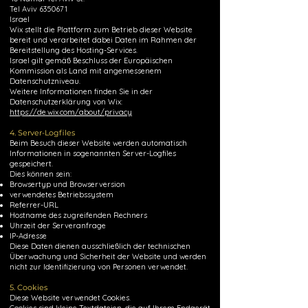
Tel Aviv 6350671
Israel
Wix stellt die Plattform zum Betrieb dieser Website
bereit und verarbeitet dabei Daten im Rahmen der
Bereitstellung des Hosting-Services.
Israel gilt gemäß Beschluss der Europäischen
Kommission als Land mit angemessenem
Datenschutzniveau.
Weitere Informationen finden Sie in der
Datenschutzerklärung von Wix:
https://de.wix.com/about/privacy
4. Server-Logfiles
Beim Besuch dieser Website werden automatisch
Informationen in sogenannten Server-Logfiles
gespeichert.
Dies können sein:
Browsertyp und Browserversion
verwendetes Betriebssystem
Referrer-URL
Hostname des zugreifenden Rechners
Uhrzeit der Serveranfrage
IP-Adresse
Diese Daten dienen ausschließlich der technischen
Überwachung und Sicherheit der Website und werden
nicht zur Identifizierung von Personen verwendet.
5. Cookies
Diese Website verwendet Cookies.