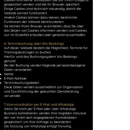
Cookies sind kleine Textdateien, die auf Ihrem Endgerät
gespeichert werden und die Ihr Browser speichert.
Einige Cookies sind technisch notwendig, damit die
Website korrekt funktioniert.
Andere Cookies können dazu dienen, bestimmte
Funktionen der Website bereitzustellen.
Sie können Ihren Browser so einstellen, dass Sie über
das Setzen von Cookies informiert werden und Cookies
nur im Einzelfall erlauben oder generell ausschließen.
6. Terminbuchung über Wix Bookings
Auf dieser Website besteht die Möglichkeit, Termine für
Trainingsleistungen zu buchen.
Hierfür wird das Buchungssystem Wix Bookings
genutzt.
Bei der Buchung werden folgende personenbezogene
Daten verarbeitet:
Name
E-Mail-Adresse
Terminbuchungsdaten
Diese Daten werden ausschließlich zur Organisation
und Durchführung der gebuchten Dienstleistung
verwendet.
7. Kommunikation per E-Mail und WhatsApp
Wenn Sie mich per E-Mail oder über WhatsApp
Business kontaktieren, werden Ihre Angaben inklusive
der von Ihnen dort angegebenen Kontaktdaten
gespeichert, um Ihre Anfrage zu bearbeiten.
Die Nutzung von WhatsApp erfolgt freiwillig.