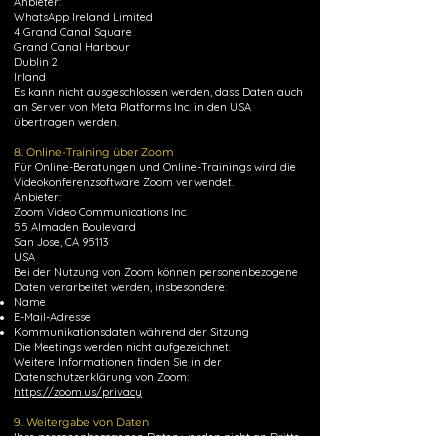
Anbieter:
WhatsApp Ireland Limited
4 Grand Canal Square
Grand Canal Harbour
Dublin 2
Irland
Es kann nicht ausgeschlossen werden, dass Daten auch
an Server von Meta Platforms Inc. in den USA
übertragen werden.
8. Online-Training über Zoom
Für Online-Beratungen und Online-Trainings wird die
Videokonferenzsoftware Zoom verwendet.
Anbieter:
Zoom Video Communications Inc.
55 Almaden Boulevard
San Jose, CA 95113
USA
Bei der Nutzung von Zoom können personenbezogene
Daten verarbeitet werden, insbesondere:
Name
E-Mail-Adresse
Kommunikationsdaten während der Sitzung
Die Meetings werden nicht aufgezeichnet.
Weitere Informationen finden Sie in der
Datenschutzerklärung von Zoom:
https://zoom.us/privacy
9. Weitergabe von Daten
Ihre personenbezogenen Daten werden nicht an Dritte