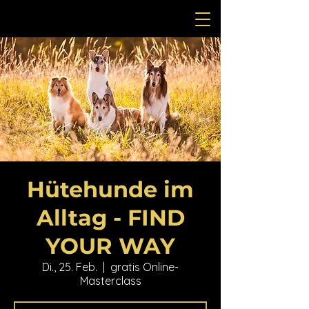
Hütehunde im
Alltag - FIND
YOUR WAY
Di., 25. Feb.
  |  
gratis Online-
Masterclass