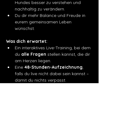
Hundes besser zu verstehen und 
nachhaltig zu verändern.
Du dir mehr Balance und Freude in 
eurem gemeinsamen Leben 
wünschst.
Was dich erwartet:
Ein interaktives Live-Training, bei dem 
du 
alle Fragen
 stellen kannst, die dir 
am Herzen liegen.
Eine 
48-Stunden-Aufzeichnung
, 
falls du live nicht dabei sein kannst – 
damit du nichts verpasst.
Ein klares Verständnis, wie du deinen 
Hütehund gezielt unterstützt und 
mehr Harmonie in euren Alltag 
bringst.
Du wirst aus dieser Masterclass mit 
einem klaren Fahrplan für euren Alltag 
herausgehen – voller Aha-Momente und 