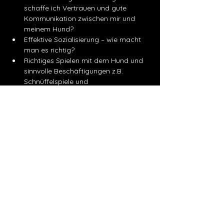
schaffe ich Vertrauen und gute 
Kommunikation zwischen mir und 
meinem Hund?
Effektive Sozialisierung – wie macht 
man es richtig?
Richtiges Spielen mit dem Hund und 
sinnvolle Beschäftigungen z.B. 
Schnüffelspiele und 
Geschicklichkeitsübungen
Tickets
Ausverkauft
Tickettyp
Welpen-Kurs
8 x 55 Min Gruppentraining