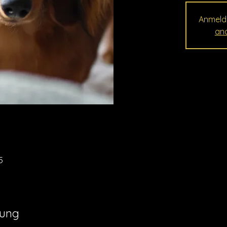
Anmeld
and
5
tung