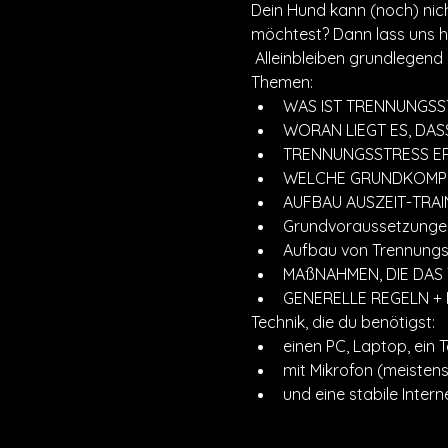
Dein Hund kann (noch) nicht
möchtest? Dann lass uns h
 Alleinbleiben grundlegend
Themen:
WAS IST TRENNUNGSS
WORAN LIEGT ES, DAS
TRENNUNGSSTRESS E
WELCHE GRUNDKOMPE
AUFBAU AUSZEIT-TRAI
Grundvoraussetzungen
Aufbau von Trennungss
MAßNAHMEN, DIE DAS
GENERELLE REGELN +
Technik, die du benötigst: 
einen PC, Laptop, ein
mit Mikrofon (meisten
und eine stabile Inter