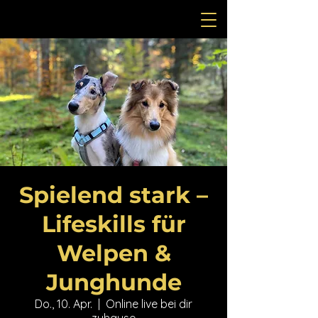
Spielend stark –
Lifeskills für
Welpen &
Junghunde
Do., 10. Apr.
  |  
Online live bei dir