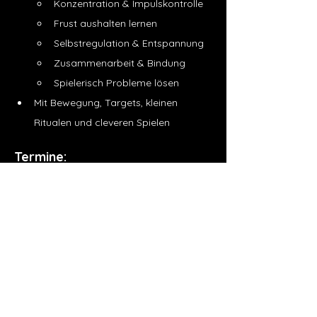
Konzentration & Impulskontrolle
Frust aushalten lernen
Selbstregulation & Entspannung
Zusammenarbeit & Bindung
Spielerisch Probleme lösen
Mit Bewegung, Targets, kleinen 
Ritualen und cleveren Spielen
Termine:
Donnerstag 10.04., 17.04., 24.04. und 
01.05.2025 jeweils um 10.00 Uhr
Du bekommst eine Aufzeichnung, 
falls du mal nicht live dabei sein 
kannst
Messenger-Gruppe zum Austausch 
Technik, die du für unsere 
Termine benötigst: 
einen PC, Laptop, ein Tablet oder 