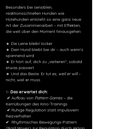
Besonders bei sensiblen, 
reaktionsschnellen Hunden wie 
Hütehunden entsteht so eine ganz neue 
Art der Zusammenarbeit – mit Effekten, 
die weit über den Moment hinausgehen: 
🔸 Die Leine bleibt locker
🔸 Dein Hund bleibt bei dir – auch wenn’s 
spannend wird
🔸 Er hört auf, dich zu „verlieren“, sobald 
etwas passiert
🔸 Und das Beste: Er tut es, 
weil er will
 – 
nicht, weil er muss
✨ 
Das erwartet dich:
 ✔ Aufbau von 
Pattern Games
 – die 
Kernübungen des Kino-Trainings
 ✔ Ruhige Regulation statt impulsivem 
Reizverhalten
✔  Rhythmisches Bewegungs-Pattern 
(Bold Moves) zur Regulation durch Aktion