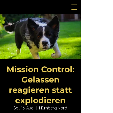
Mission Control:
Gelassen
reagieren statt
explodieren
Sa., 16. Aug.
  |  
Nürnberg Nord