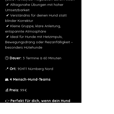
 ✔ Alltagsnahe Übungen mit hoher 
Umsetzbarkeit
 ✔ Verständnis für deinen Hund statt 
blinder Korrektur
 ✔ Kleine Gruppe, klare Anleitung, 
entspannte Atmosphäre
 ✔ Ideal für Hunde mit Hetzimpuls, 
Bewegungsdrang oder Reizanfälligkeit – 
besonders Hütehunde
🕒 
Dauer:
 3 Termine à 60 Minuten
📍 
Ort:
 90411 Nürnberg Nord
👥 
4 Mensch-Hund-Teams
💰 
Preis:
 99 €
👉
 Perfekt für dich, wenn dein Hund 
mehr braucht als Ablenkung – und du 
lernen willst, wie echte Regulation 