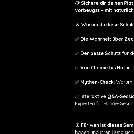
🐶 
Sichere dir deinen Pla
vorbeugst – mit natürli
🔥 
Warum du diese Schulun
✅ 
Die Wahrheit über Zec
✅ 
Der beste Schutz für d
✅ 
Von Chemie bis Natur – 
✅ 
Mythen-Check:
 Warum m
✅ 
Interaktive Q&A-Sessi
Experten für Hunde-Gesund
🎯 
Für wen ist dieses Sem
haben und ihren Hund siche