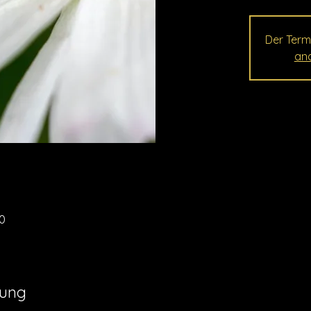
Der Term
and
00
tung