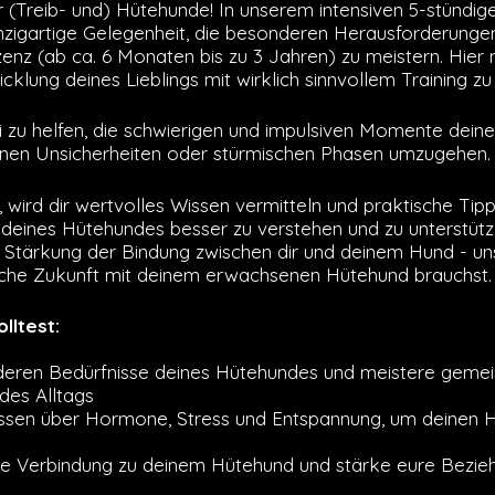
r (Treib- und) Hütehunde! In unserem intensiven 5-stündige
zigartige Gelegenheit, die besonderen Herausforderunge
enz (ab ca. 6 Monaten bis zu 3 Jahren) zu meistern. Hier
cklung deines Lieblings mit wirklich sinnvollem Training zu
bei zu helfen, die schwierigen und impulsiven Momente dei
einen Unsicherheiten oder stürmischen Phasen umzugehen
a, wird dir wertvolles Wissen vermitteln und praktische Tip
e deines Hütehundes besser zu verstehen und zu unterstütz
 Stärkung der Bindung zwischen dir und deinem Hund - unse
sche Zukunft mit deinem erwachsenen Hütehund brauchst.
lltest:
deren Bedürfnisse deines Hütehundes und meistere gemei
des Alltags
issen über Hormone, Stress und Entspannung, um deinen 
ere Verbindung zu deinem Hütehund und stärke eure Bezie